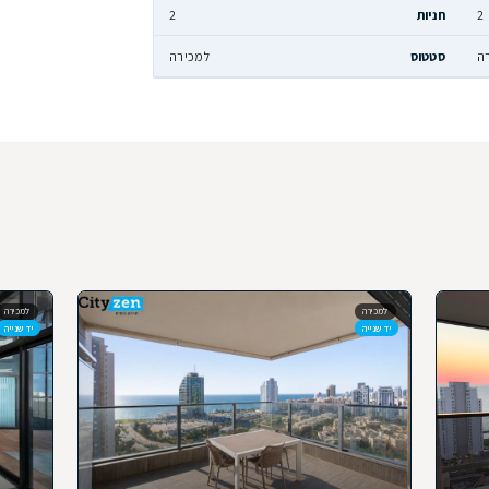
144 מ״ר
5
2
למכירה