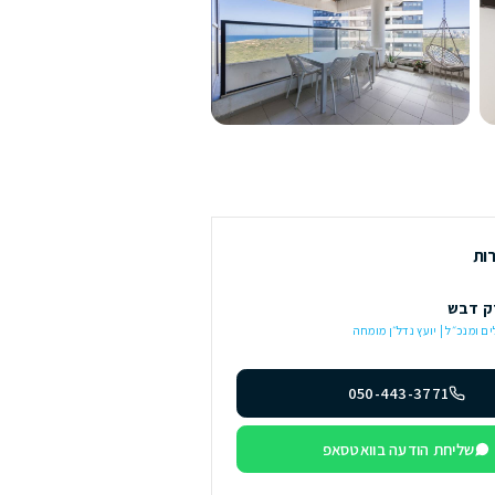
ץ נדל״ן מומחה