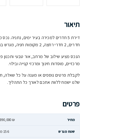
2
144
156 מ״ר
חניות
מ״ר בנוי
גודל מגרש
אור
רחצה, 2 מקומות חניה, מגרש בגודל 156 מ״ר.
כס מציע שילוב של מרחב, אור טבעי ותכנון פונקציונלי, במיקום מבוקש
כזיים, מוסדות חינוך ומרכזי קנייה ובילוי.
בלת פרטים נוספים או מענה על כל שאלה, חייגו אלינו או שלחו הודעת 