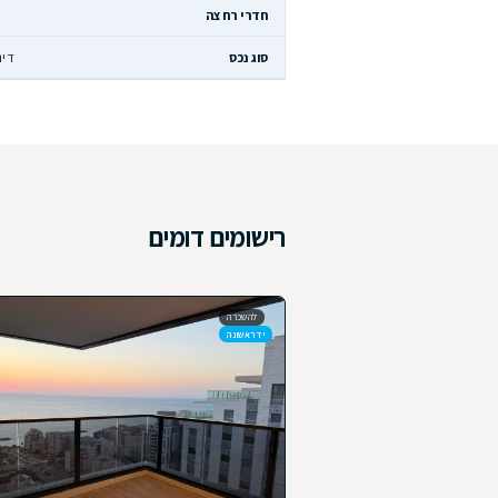
נו ישמח ללוות אתכם לאורך כל התהליך.
רטים
מחיר
₪ 4,890,000
גודל הנכס
שטח מגרש
156 מ״ר
חדרים
חדרי רחצה
2
חניות
סוג נכס
דירה
סטטוס