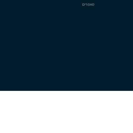
עיר ימים, נתניה
3
2
220
מ״ר
סיטיזן
אודות
צוות
מאמרים