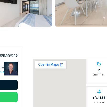
פרטי התקשרות
ברק דבש
בעלים ומנכ״ל | יוע