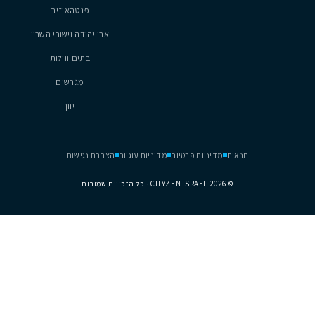
פארק הים, נתניה
6
5
2
2
150
מ״ר
נכסים
נתניה
hel
עיר ימים
פנטהאוזים