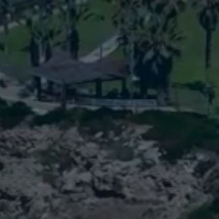
ין בתים לחלומות
יהודה • קדימה – צורן • פרדסיה • כפר יונה
וש חובב • יישובי חוף השרון • עמק חפר • יוון