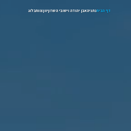
יה
אבן יהודה וישובי השרון
יוון
צוות
בלוג