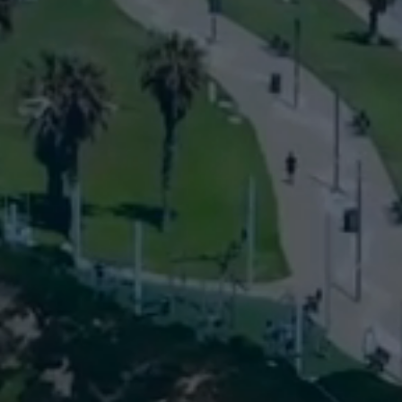
מחברים ב
נתניה • אבן 
גוש תל מונד • ג