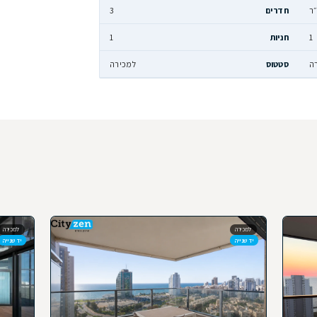
וואטסאפ, ואחד מיועצי הנדל״ן
120 מ״ר
3
1
למכירה