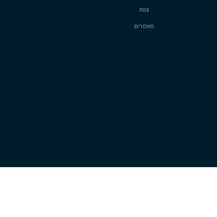
₪ 9
עיר ימים, נתניה
3
2
220
מ״ר
סיטיזן
אודות
צוות