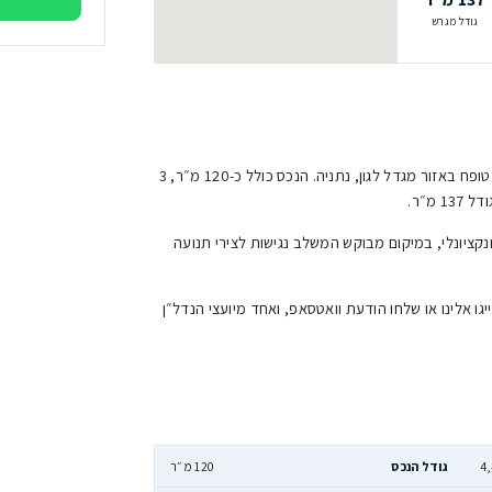
ברק דבש
בעלים ומנכ״ל | יוע
3771
שליחת הו
דירת 3 חדרים ענקית במגדל לגון, נתניה. נכס מטופח באזור מגדל לגון, נתניה. הנכס כולל כ-120 מ״ר, 3
 המשלב נגישות לצירי תנועה