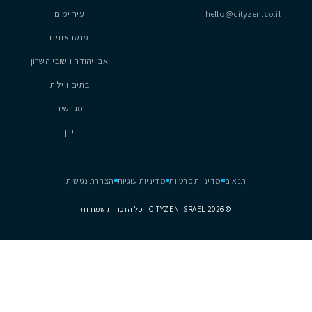
,000,000
₪ 3,850,000
פארק הים, נתניה
6
5
2
2
150
מ״ר
נכסים
נתניה
hel
עיר ימים