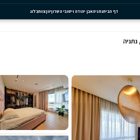
יה
אבן יהודה וישובי השרון
יוון
צוות
בלוג