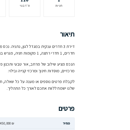
דירה
3
1
סוג נכס
חדרים
חדרי רחצה
1
120
137 מ״ר
חניות
מ״ר בנוי
גודל מגרש
אור
רחצה, 1 מקומות חניה, מגרש בגודל 137 מ״ר.
כס מציע שילוב של מרחב, אור טבעי ותכנון פונקציונלי, במיקום מבוקש
כזיים, מוסדות חינוך ומרכזי קנייה ובילוי.