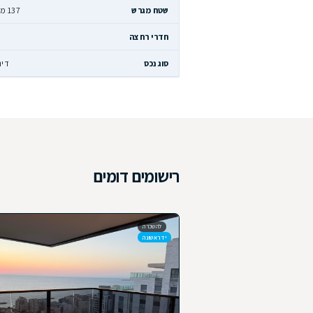
בלת פרטים נוספים או מענה על כל שאלה, חייגו אלינו או שלחו הודעת 
נו ישמח ללוות אתכם לאורך כל התהליך.
רטים
מחיר
₪ 4,450,000
גודל הנכס
שטח מגרש
137 מ״ר
חדרים
חדרי רחצה
1
חניות
סוג נכס
דירה
סטטוס