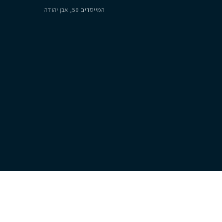
להשכרה דירת 4 חדרים ענקית ומושקעת
בפארק הים
₪ 9,500
פארק הים, נתניה
4
2
2
151
מ״ר
משרדנו
יצירת קשר
רח׳ אריה רגב מספר 4, נתניה
054-222-1677
המייסדים 59, אבן יהודה
lo@cityzen.co.il