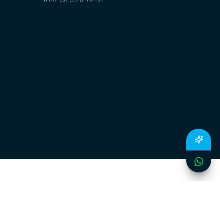
משרדנו
יצירת קשר
רח׳ אריה רגב מספר 4, נתניה
054-222-1677
המייסדים 59, אבן יהודה
lo@cityzen.co.il
תנאים
מ