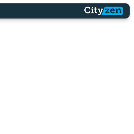
דף הבית
נתנ
הדף