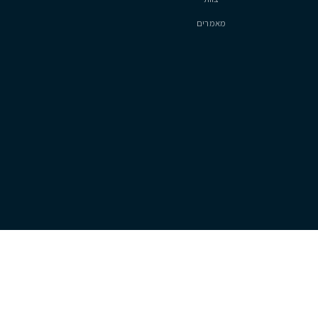
סיטיזן
אודות
צוות
מאמרים