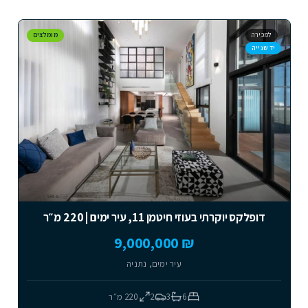
למכירה
מומלצים
יד שנייה
דופלקס יוקרתי בעוזי חיטמן 11, עיר ימים | 220 מ״ר
₪ 9,000,000
עיר ימים, נתניה
6
3
2
220
מ״ר