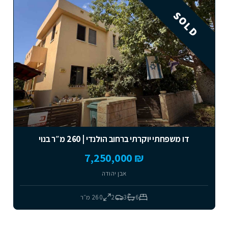
SOLD
דו משפחתי יוקרתי ברחוב הולנדי | 260 מ״ר בנוי
₪ 7,250,000
אבן יהודה
6
3
2
260
מ״ר