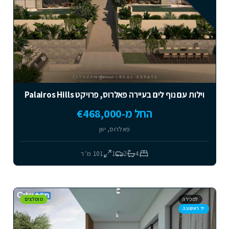
וילות עם נוף לים בעיירה פאלרוס, פרויקט Palairos Hills
החל מ-€468,000
פאלרוס, יוון
4
2
1
101
מ״ר
למכירה
מומלצים
יד ראשונה