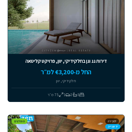
דירות גג וגן בחלקידיקי, יוון, פרויקט קליטאה
החל מ-€3,200 למ״ר
חלקידיקי, יוון
3
2
1
75
מ״ר
למכירה
מומלצים
יד שנייה