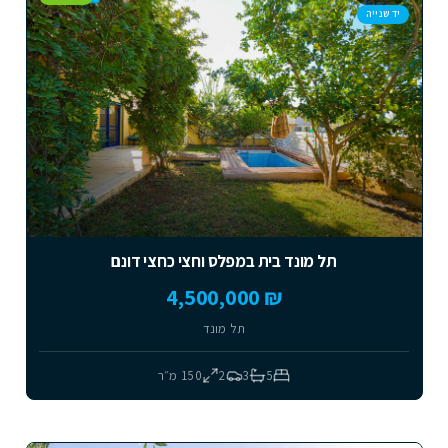
יד שנייה
תל מונד בית במפלס וחצי כחצי דונם
₪ 4,500,000
תל מונד
5
3
2
150
מ״ר