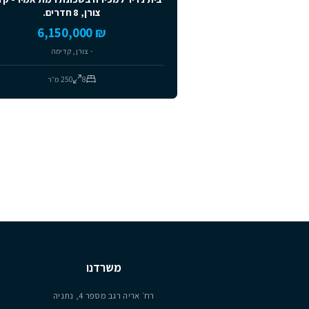
למכירה
מומלצים
SOLD
יד שנייה
בית נדיר למכירה בשכונת רמת אמיר- קדימה
צורן, 8 חדרים.
₪ 6,150,000
- צורן, קדימה