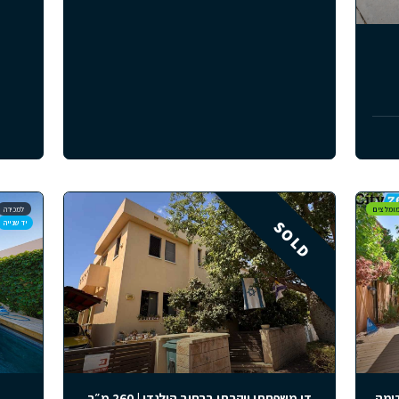
 עם נוף לים בעיירה פאלרוס, פרויקט
דירות גג וגן בחל
Palairos Hills
החל מ-€3,200 
החל מ-€468,000
פאלרוס, יוון
3
4
2
1
101
מ״ר