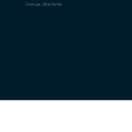
8
250
מ״ר
משרדנו
יצירת קשר
רח׳ אריה רגב מספר 4, נתניה
054-222-1677
המייסדים 59, אבן יהודה
lo@cityzen.co.il