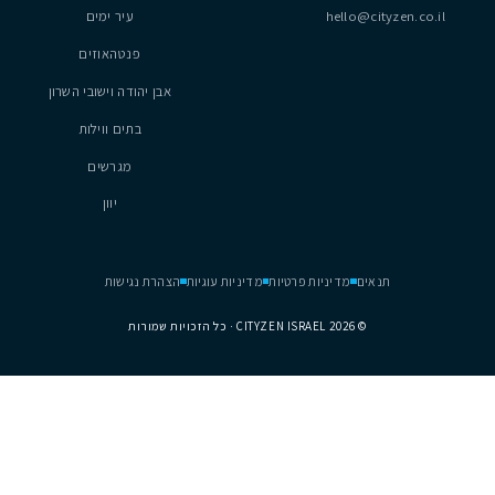
6
3
2
260
מ״ר
1
2
…
7
נכסים
נתניה
hel
עיר ימים