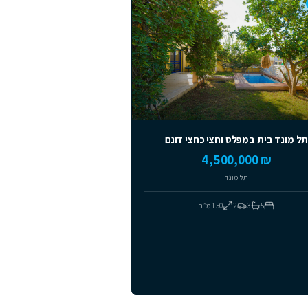
מומלצים
 במפלס וחצי כחצי דונם
₪ 4
תל מונד
3
2
150
מ״ר