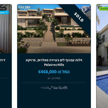
₪ 5,350,000
שכונת הציפורים, תל מונד
8
2
240
מ״ר
למכירה
יד ראשונה