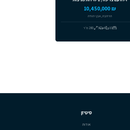
מומלצים
ידות מניבות
חבה, אבן יהודה
4
3
280
מ״ר