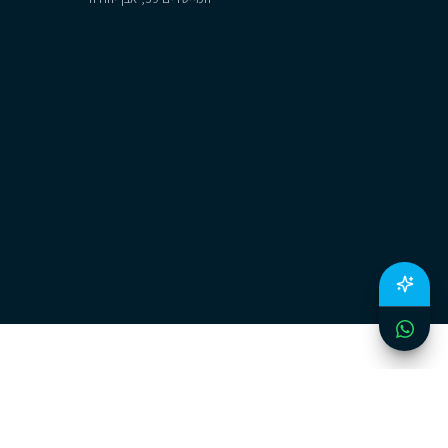
משרדנו
יצירת קשר
רח׳ אריה רגב מספר 4, נתניה
054-222-1677
המייסדים 59, אבן יהודה
lo@cityzen.co.il
תנאים
מ