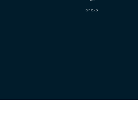
סיטיזן
אודות
צוות
מאמרים