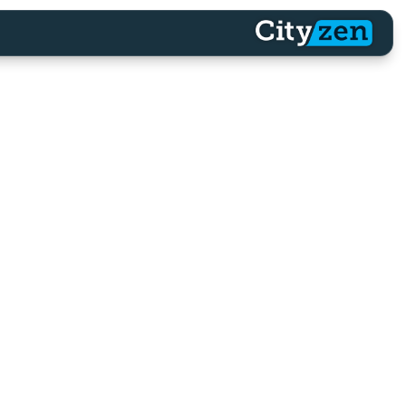
דף הבית
נתנ
הדף