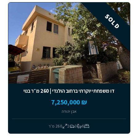
SOLD
דו משפחתי יוקרתי ברחוב הולנדי | 260 מ״ר בנוי
₪ 7,250,000
אבן יהודה
6
3
2
260
מ״ר