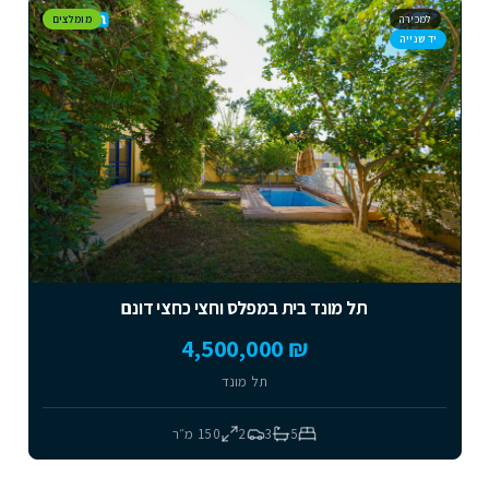
למכירה
מומלצים
יד שנייה
תל מונד בית במפלס וחצי כחצי דונם
₪ 4,500,000
תל מונד
5
3
2
150
מ״ר