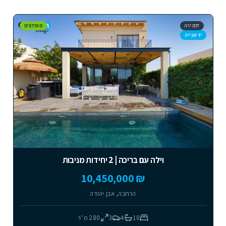
למכירה
מומלצים
יד שנייה
וילה עם בריכה | 2 יחידות מניבות
₪ 10,450,000
הרחבה, אבן יהודה
10
4
3
280
מ״ר