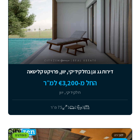
דירות גג וגן בחלקידיקי, יוון, פרויקט קליטאה
החל מ-€3,200 למ״ר
חלקידיקי, יוון
3
2
1
75
מ״ר
למכירה
מומלצים