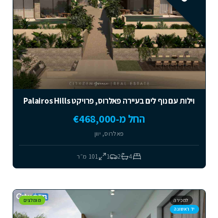
וילות עם נוף לים בעיירה פאלרוס, פרויקט Palairos Hills
החל מ-€468,000
פאלרוס, יוון
4
2
1
101
מ״ר
למכירה
מומלצים
יד ראשונה