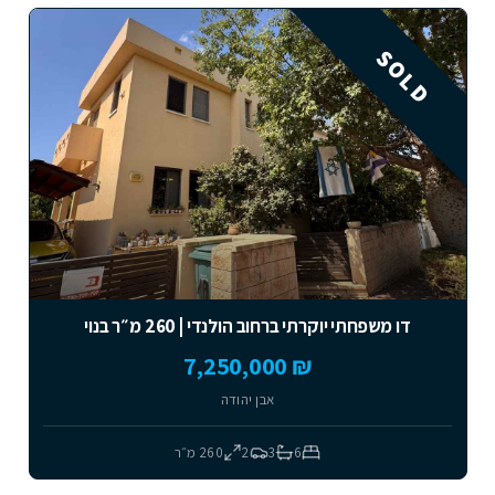
SOLD
דו משפחתי יוקרתי ברחוב הולנדי | 260 מ״ר בנוי
₪ 7,250,000
אבן יהודה
6
3
2
260
מ״ר