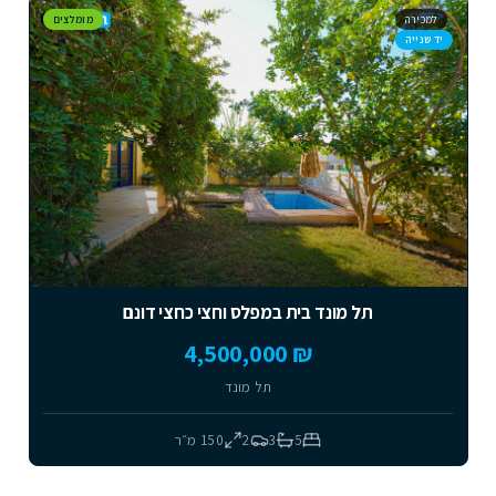
למכירה
מומלצים
יד שנייה
תל מונד בית במפלס וחצי כחצי דונם
₪ 4,500,000
תל מונד
5
3
2
150
מ״ר