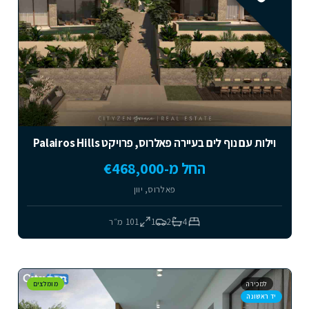
וילות עם נוף לים בעיירה פאלרוס, פרויקט Palairos Hills
החל מ-€468,000
פאלרוס, יוון
4
2
1
101
מ״ר
למכירה
מומלצים
יד ראשונה