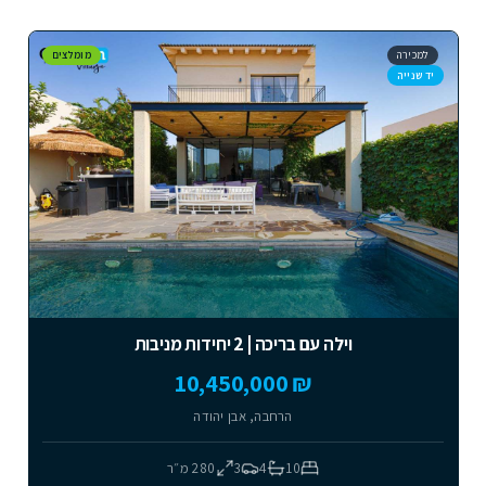
למכירה
מומלצים
יד שנייה
וילה עם בריכה | 2 יחידות מניבות
₪ 10,450,000
הרחבה, אבן יהודה
10
4
3
280
מ״ר