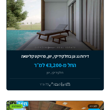
דירות גג וגן בחלקידיקי, יוון, פרויקט קליטאה
החל מ-€3,200 למ״ר
חלקידיקי, יוון
3
2
1
75
מ״ר
למכירה
מומלצים