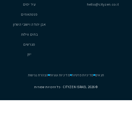
6
3
2
260
מ״ר
1
2
…
7
נכסים
נתניה
hel
עיר ימים