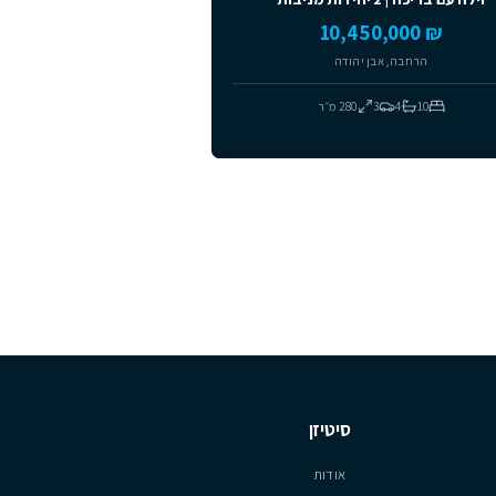
מומלצים
ידות מניבות
חבה, אבן יהודה
4
3
280
מ״ר