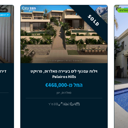
₪ 5,350,000
שכונת הציפורים, תל מונד
8
2
240
מ״ר
למכירה
יד ראשונה