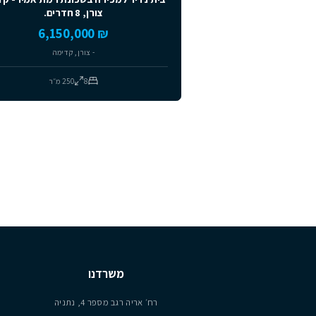
למכירה
מומלצים
SOLD
יד שנייה
בית נדיר למכירה בשכונת רמת אמיר- קדימה
צורן, 8 חדרים.
₪ 6,150,000
- צורן, קדימה