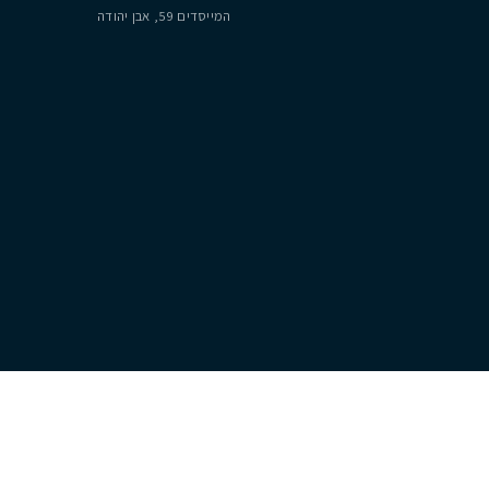
8
250
מ״ר
משרדנו
יצירת קשר
רח׳ אריה רגב מספר 4, נתניה
054-222-1677
המייסדים 59, אבן יהודה
lo@cityzen.co.il