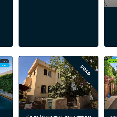
 עם נוף לים בעיירה פאלרוס, פרויקט
דירות גג וגן בחל
Palairos Hills
החל מ-€3,200 
החל מ-€468,000
פאלרוס, יוון
3
4
2
1
101
מ״ר