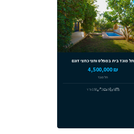
מומלצים
 במפלס וחצי כחצי דונם
₪ 4
תל מונד
3
2
150
מ״ר