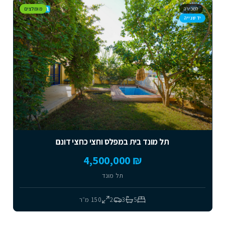
למכירה
מומלצים
יד שנייה
תל מונד בית במפלס וחצי כחצי דונם
₪ 4,500,000
תל מונד
5
3
2
150
מ״ר