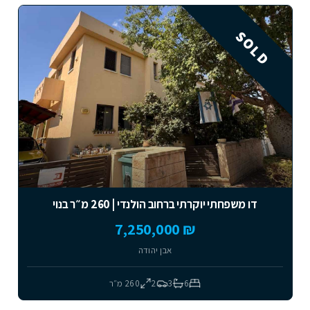
SOLD
דו משפחתי יוקרתי ברחוב הולנדי | 260 מ״ר בנוי
₪ 7,250,000
אבן יהודה
6
3
2
260
מ״ר