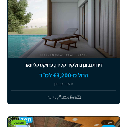
דירות גג וגן בחלקידיקי, יוון, פרויקט קליטאה
החל מ-€3,200 למ״ר
חלקידיקי, יוון
3
2
1
75
מ״ר
למכירה
מומלצים