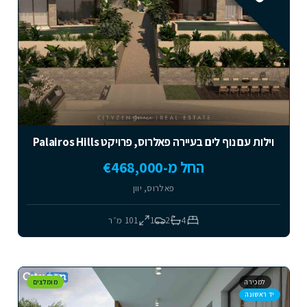
וילות עם נוף לים בעיירה פאלרוס, פרויקט Palairos Hills
החל מ-€468,000
פאלרוס, יוון
4
2
1
101
מ״ר
למכירה
מומלצים
יד ראשונה