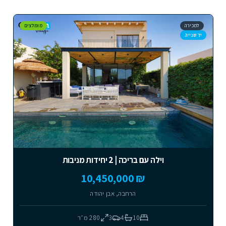
למכירה
מומלצים
יד שנייה
וילה עם בריכה | 2 יחידות מניבות
₪ 10,450,000
הרחבה, אבן יהודה
10
4
3
280
מ״ר