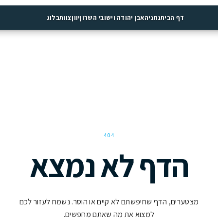
יה
אבן יהודה וישובי השרון
יוון
צוות
בלוג
404
 לא נמצא