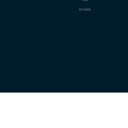
סיטיזן
אודות
צוות
מאמרים