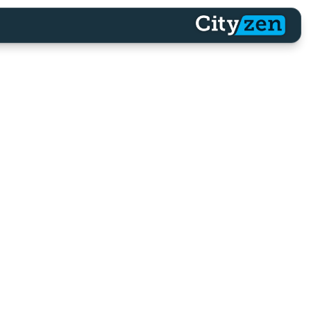
דף הבית
נתנ
הדף