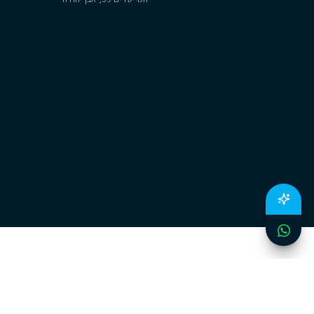
משרדנו
יצירת קשר
רח׳ אריה רגב מספר 4, נתניה
054-222-1677
המייסדים 59, אבן יהודה
lo@cityzen.co.il
תנאים
מ